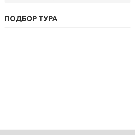
ПОДБОР ТУРА
ГОРЯЩИЕ ТУРЫ
ПОДБОР ТУРА
СТРАНЫ
НАШИ УСЛУГИ
О КОМПАНИИ
КОНТАКТЫ
ФРАНШИЗА
ЛК ТУРИСТА